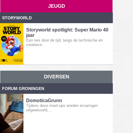
JEUGD
STORYWORLD
Storyworld spotlight: Super Mario 40
jaar
Een reis door de tijd, langs de technische én
creatieve…
DIVERSEN
FORUM GRONINGEN
DomoticaGrunn
Tijdens deze meet-ups worden ervaringen
uitgewisseld,…