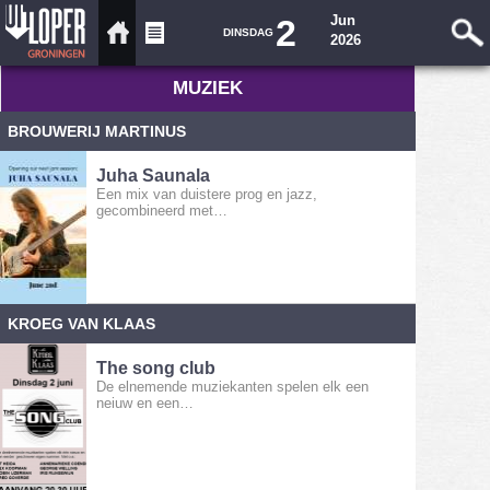
2
Jun
DINSDAG
2026
MUZIEK
BROUWERIJ MARTINUS
Juha Saunala
Een mix van duistere prog en jazz,
gecombineerd met…
KROEG VAN KLAAS
The song club
De elnemende muziekanten spelen elk een
neiuw en een…