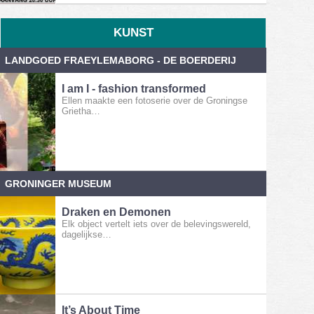
KUNST
LANDGOED FRAEYLEMABORG - DE BOERDERIJ
I am I - fashion transformed
Ellen maakte een fotoserie over de Groningse
Grietha…
GRONINGER MUSEUM
Draken en Demonen
Elk object vertelt iets over de belevingswereld,
dagelijkse…
It’s About Time