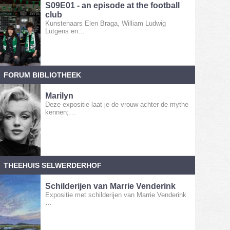
S09E01 - an episode at the football
club
Kunstenaars Elen Braga, William Ludwig
Lutgens en…
FORUM BIBLIOTHEEK
Marilyn
Deze expositie laat je de vrouw achter de mythe
kennen;…
THEEHUIS SELWERDERHOF
Schilderijen van Marrie Venderink
Expositie met schilderijen van Marrie Venderink
…