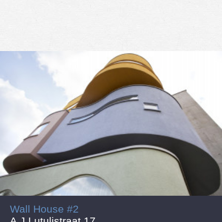
Wall House #2
A.J.Lutulistraat 17